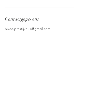
Contactgegevens
nikee.praktijkhuis@gmail.com
Centrum voor psychodiagnostiek &
behandeling
Beschikbaarheid tussen maandag en
zaterdag, afhankelijk van psycholoog en
praktijkadres
© 2020 NIKÈE