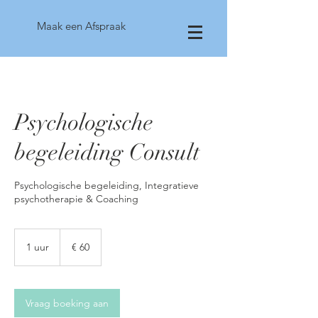
Maak een Afspraak
Psychologische
begeleiding Consult
Psychologische begeleiding, Integratieve
psychotherapie & Coaching
60
euro
1 uur
1
€ 60
u
u
Vraag boeking aan